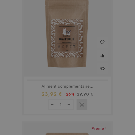
favorite_border
equalizer
visibility
Aliment complémentaire...
23,92 €
29,90 €
-20%
shopping_cart
Rupture de stock
Promo !