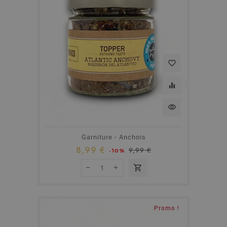
favorite_border
equalizer
visibility
Garniture - Anchois
8,99 €
9,99 €
-10%
shopping_cart
Promo !