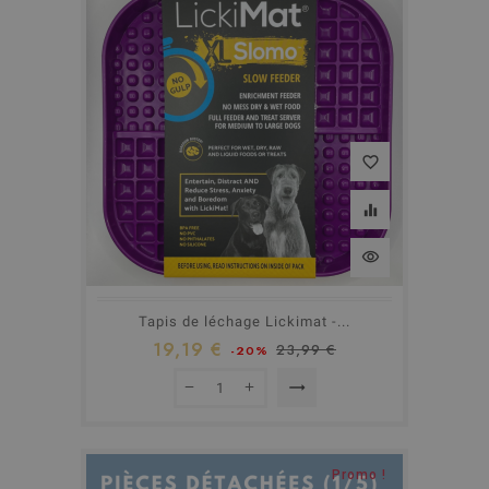
favorite_border
equalizer
visibility
Tapis de léchage Lickimat -...
19,19 €
23,99 €
-20%
trending_flat
Promo !