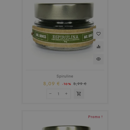
favorite_border
equalizer
visibility
Spiruline
8,09 €
8,99 €
-10%
shopping_cart
Promo !