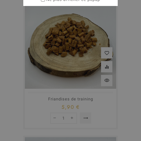
Promo !
favorite_border
equalizer
visibility
Friandises de training
5,90 €
trending_flat