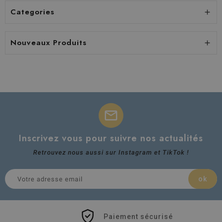
Categories

Nouveaux Produits

mail
Inscrivez vous pour suivre nos actualités
Retrouvez nous aussi sur Instagram et TikTok !
Paiement sécurisé