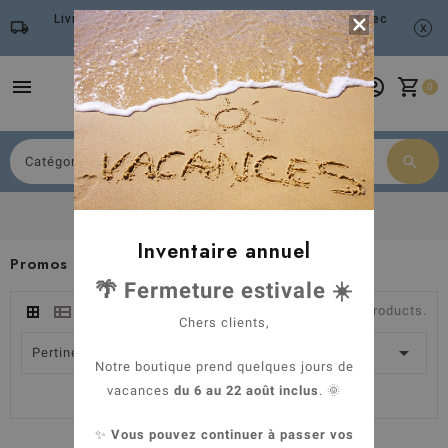
Livraison gratuite à partir de 79 euros d'achat avec

local_shipping
x
Mondial Relay
menu
account_circle
shopping_cart
0
search
Chercher
Accueil
Promos & Destockage
Inventaire annuel
Promos & Destockage
🌴 Fermeture estivale ☀️
Il existe 21 products.
Chers clients,

Pertinence
Notre boutique prend quelques jours de
vacances
du 6 au 22 août inclus
. 🌞
Montrant 1-21 de 21 article(s)
✨
Vous pouvez continuer à passer vos