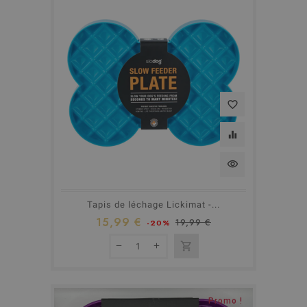
favorite_border
equalizer
visibility
Tapis de léchage Lickimat -...
15,99 €
19,99 €
-20%
shopping_cart
Rupture de stock
Promo !