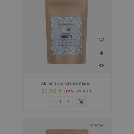
favorite_border
equalizer
visibility
Aliment complémentaire...
23,92 €
29,90 €
-20%
shopping_cart
Promo !