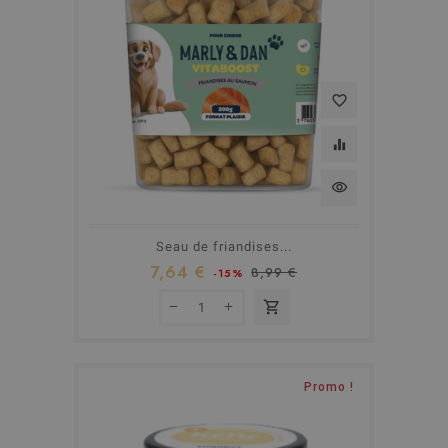
favorite_border
equalizer
visibility
Seau de friandises...
7,64 €
8,99 €
-15%
shopping_cart
Promo !