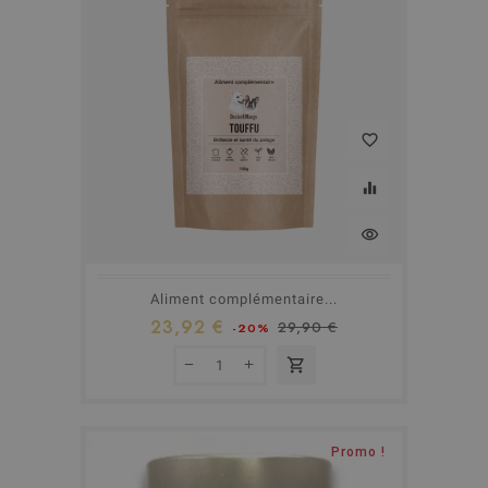
favorite_border
equalizer
visibility
Aliment complémentaire...
23,92 €
29,90 €
-20%
shopping_cart
Promo !