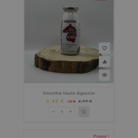
favorite_border
equalizer
visibility
Smoothie Haute digestion
4,49 €
4,99 €
-10%
shopping_cart
Rupture de stock
Promo !