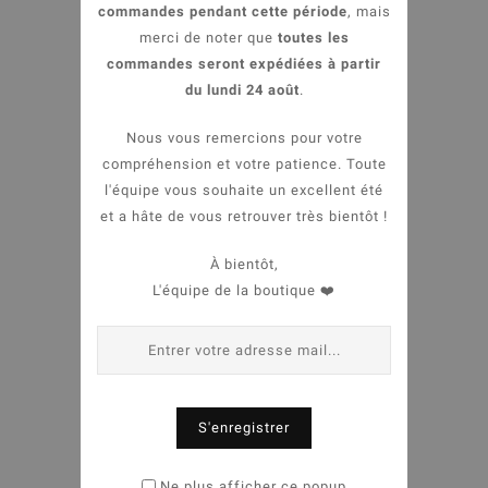
commandes pendant cette période
, mais
Promo !
merci de noter que
toutes les
commandes seront expédiées à partir
du lundi 24 août
.
Nous vous remercions pour votre
compréhension et votre patience. Toute
favorite_border
l'équipe vous souhaite un excellent été
et a hâte de vous retrouver très bientôt !
equalizer
À bientôt,
visibility
L'équipe de la boutique ❤️
Barre de fromage
6,99 €
shopping_cart
Rupture de stock
S'enregistrer
Ne plus afficher ce popup