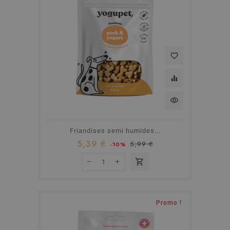
favorite_border
equalizer
visibility
Friandises semi humides...
5,39 €
5,99 €
-10%
shopping_cart
Promo !