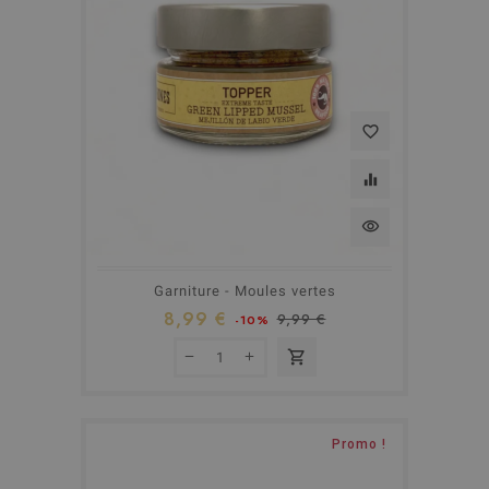
favorite_border
equalizer
visibility
Garniture - Moules vertes
8,99 €
9,99 €
-10%
shopping_cart
Promo !