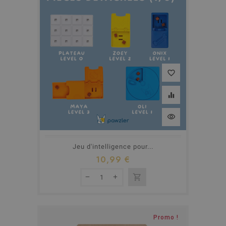
favorite_border
equalizer
visibility
Jeu d'intelligence pour...
10,99 €
shopping_cart
Rupture de stock
Promo !