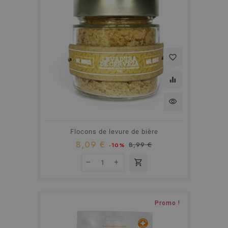
favorite_border
equalizer
visibility
Flocons de levure de bière
8,09 €
8,99 €
-10%
shopping_cart
Promo !