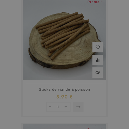
Promo !
favorite_border
equalizer
visibility
Sticks de viande & poisson
5,90 €
trending_flat