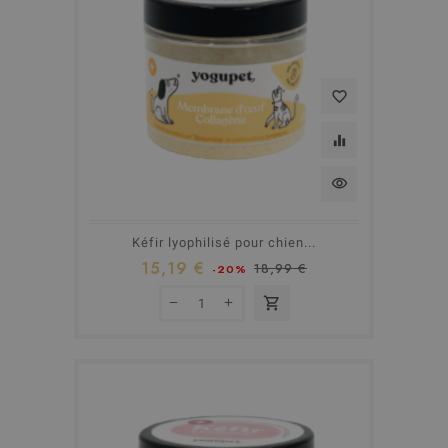
favorite_border
equalizer
visibility
Kéfir lyophilisé pour chien...
15,19 €
18,99 €
-20%
shopping_cart