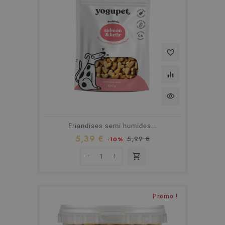
favorite_border
equalizer
visibility
Friandises semi humides...
5,39 €
5,99 €
-10%
shopping_cart
Promo !