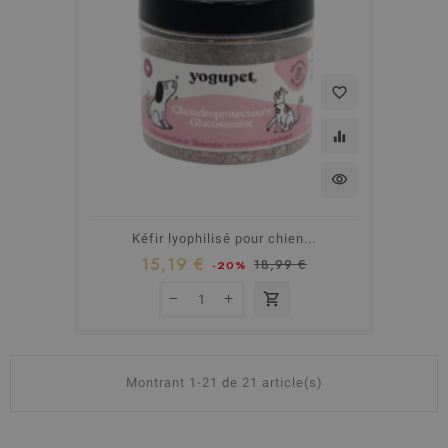
favorite_border
equalizer
visibility
Kéfir lyophilisé pour chien...
15,19 €
18,99 €
-20%
shopping_cart
Montrant 1-21 de 21 article(s)