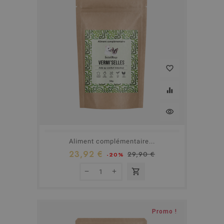
favorite_border
equalizer
visibility
Aliment complémentaire...
23,92 €
29,90 €
-20%
shopping_cart
Promo !