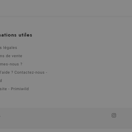
ations utiles
s légales
ons de vente
mmes-nous ?
d'aide ? Contactez-nous -
ld
site - Primiwild
,