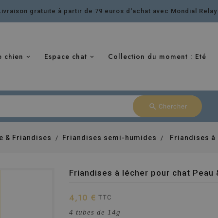
Livraison gratuite à partir de 79 euros d'achat avec Mondial Relay
e chien
Espace chat
Collection du moment : Eté
search
Chercher
e & Friandises
Friandises semi-humides
Friandises à
Friandises à lécher pour chat Peau
4,10 €
TTC
4 tubes de 14g