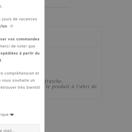
s,
s jours de vacances
clus
. 🌞
asser vos commandes
merci de noter que
xpédiées à partir du
t
.
re compréhension et
e vous souhaite un
isposition de l'eau fraiche.
eillez à conserver le produit à l'abri de
retrouver très bientôt
tique ❤️