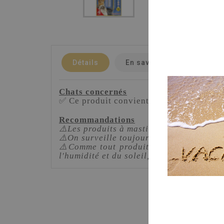
Détails
En savoir plus
Chats concernés
✅ Ce produit convient pour
tous les cha
Recommandations
⚠️Les produits à mastiquer ne remplacent
⚠️On surveille toujours son animal quand 
⚠️Comme tout produit naturel, la taille,
l'humidité et du soleil, au sec et au frais.