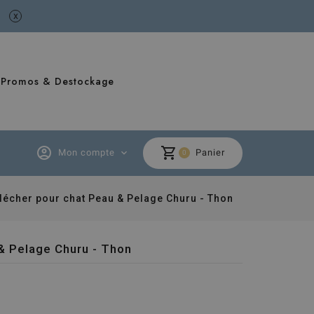
x
Promos & Destockage
account_circle
shopping_cart
Mon compte
expand_more
Panier
0
 lécher pour chat Peau & Pelage Churu - Thon
 & Pelage Churu - Thon