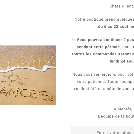
Chers client
Notre boutique prend quelque
du 6 au 22 août in
✨
Vous pouvez continuer à p
pendant cette période
, mais 
toutes les commandes seront e
ts de toutes races de plus de 4 mois.
lundi 24 aoû
Nous vous remercions pour vot
 pas l'alimentation habituelle de votre chat.
votre patience. Toute l'équip
il mastique des friandises et on lui laisse toujours à d
 la forme et la couleur des friandises peuvent varier. V
excellent été et a hâte de vous 
!
À bientôt,
L'équipe de la bou