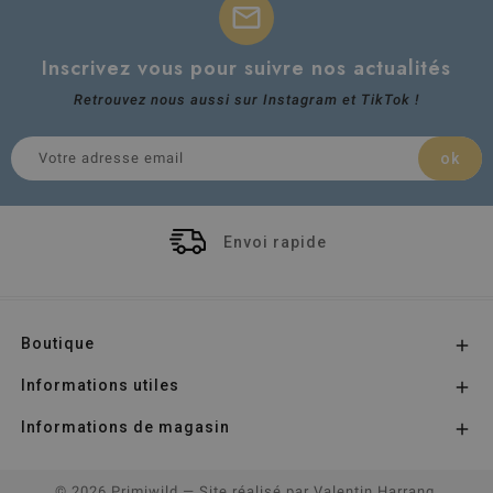
mail
Inscrivez vous pour suivre nos actualités
Retrouvez nous aussi sur Instagram et TikTok !
Envoi rapide
Boutique

Informations utiles

Informations de magasin

© 2026 Primiwild
— Site réalisé par
Valentin Harrang,