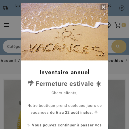
Livraison gratuite à partir de 79 euros d'achat avec

local_shipping
x
Mondial Relay
menu
account_circle
shopping_cart
0
search
Chercher
Accueil
Espace chien
Alimentation humide
Smoothies
Smoothie à base de viande
Inventaire annuel
🌴 Fermeture estivale ☀️
Chers clients,
Notre boutique prend quelques jours de
vacances
du 6 au 22 août inclus
. 🌞
✨
Vous pouvez continuer à passer vos