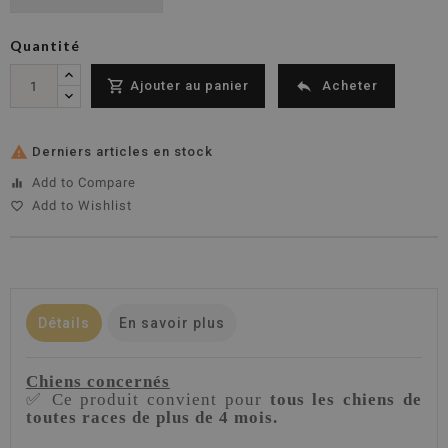
Quantité


Ajouter au panier
Acheter

Derniers articles en stock
Add to Compare
equalizer
Add to Wishlist
favorite_border
Détails
En savoir plus
Chiens concernés
✅ Ce produit convient pour
tous les chiens de
toutes races de plus de 4 mois.