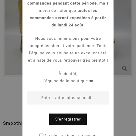
commandes pendant cette période
, mais
merci de noter que
toutes les
commandes seront expédiées à partir
du lundi 24 août
.
Nous vous remercions pour votre
compréhension et votre patience. Toute
l'équipe vous souhaite un excellent été
et a hâte de vous retrouver très bientôt !

À bientôt,
L'équipe de la boutique ❤️


S'enregistrer
Smoothie à base de viande
Ne plus afficher ce popup