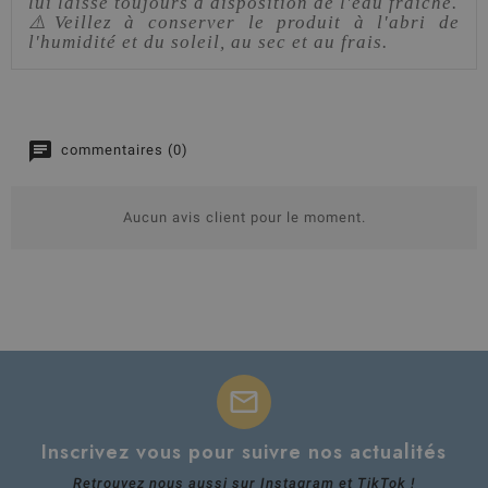
lui laisse toujours à disposition de l'eau fraiche.
⚠️Veillez à conserver le produit à l'abri de
l'humidité et du soleil, au sec et au frais.
commentaires (0)
Aucun avis client pour le moment.
mail
Inscrivez vous pour suivre nos actualités
Retrouvez nous aussi sur Instagram et TikTok !