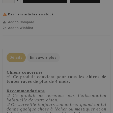

Derniers articles en stock
Add to Compare
equalizer
Add to Wishlist
favorite_border
Détails
En savoir plus
Chiens concernés
✅ Ce produit convient pour
tous les chiens de
toutes races de plus de 4 mois.
Recommandations
⚠️Ce produit ne remplace pas l'alimentation
habituelle de votre chien.
⚠️On surveille toujours son animal quand on lui
donne quelque chose à lécher ou mastiquer et on