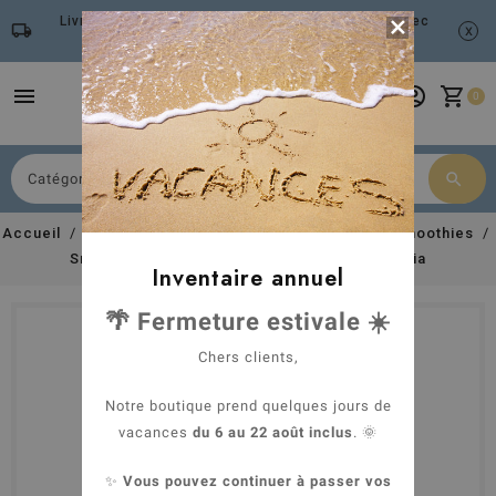
Livraison gratuite à partir de 79 euros d'achat avec

local_shipping
x
Mondial Relay
menu
account_circle
shopping_cart
0
search
Chercher
Accueil
Espace chien
Alimentation humide
Smoothies
Smoothie pour chien - Fruits & Graines de chia
Inventaire annuel
🌴 Fermeture estivale ☀️
Chers clients,
Notre boutique prend quelques jours de
vacances
du 6 au 22 août inclus
. 🌞
✨
Vous pouvez continuer à passer vos