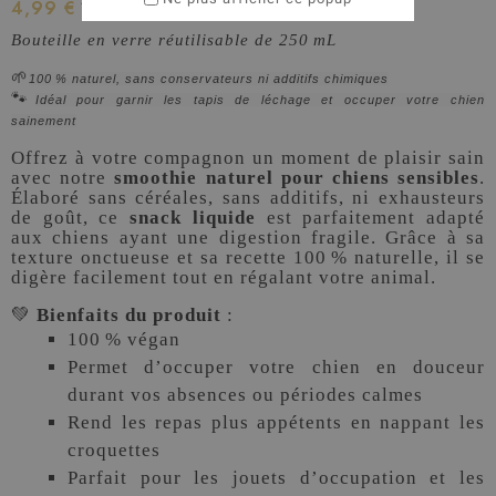
4,99 €
TTC
Bouteille en verre réutilisable de 250 mL
🌱
100 % naturel, sans conservateurs ni additifs chimiques
🐾
Idéal pour garnir les tapis de léchage et occuper votre chien
sainement
Offrez à votre compagnon un moment de plaisir sain
avec notre
smoothie naturel pour chiens sensibles
.
Élaboré sans céréales, sans additifs, ni exhausteurs
de goût, ce
snack liquide
est parfaitement adapté
aux chiens ayant une digestion fragile. Grâce à sa
texture onctueuse et sa recette 100 % naturelle, il se
digère facilement tout en régalant votre animal.
💚
Bienfaits du produit
:
100 % végan
Permet d’occuper votre chien en douceur
durant vos absences ou périodes calmes
Rend les repas plus appétents en nappant les
croquettes
Parfait pour les jouets d’occupation et les