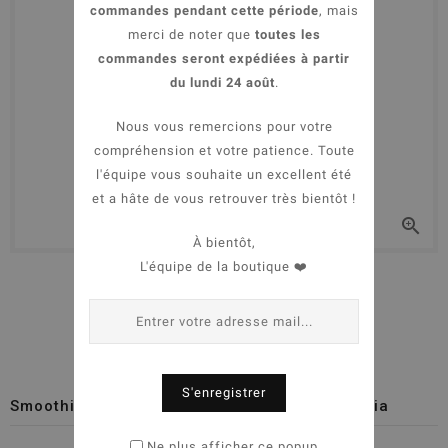
commandes pendant cette période
, mais
merci de noter que
toutes les
commandes seront expédiées à partir
du lundi 24 août
.
Nous vous remercions pour votre
compréhension et votre patience. Toute
l'équipe vous souhaite un excellent été
et a hâte de vous retrouver très bientôt !

À bientôt,
L'équipe de la boutique ❤️


S'enregistrer
Smoothie pour chien - Fruits & Graines de chia
Ne plus afficher ce popup