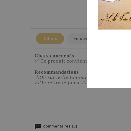
Détails
En savoir plus
Chats concernés
✅ Ce produit convient pour
tous les cha
Recommandations
⚠️On surveille toujours son animal quand 
⚠️On retire le jouet s'il est endommagé o
commentaires (0)