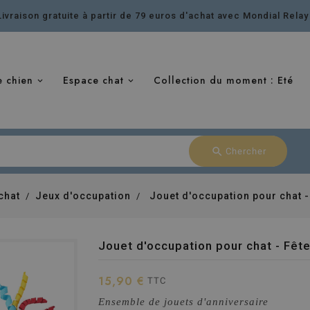
Livraison gratuite à partir de 79 euros d'achat avec Mondial Relay
e chien
Espace chat
Collection du moment : Eté
search
Chercher
chat
Jeux d'occupation
Jouet d'occupation pour chat -
Jouet d'occupation pour chat - Fête
15,90 €
TTC
Ensemble de jouets d'anniversaire