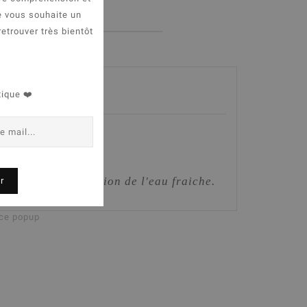
e vous souhaite un
retrouver très bientôt
tique ❤️
 toujours à disposition de l'eau fraiche.
r
tible.
 ce popup