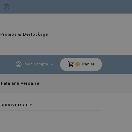
x
Promos & Destockage
account_circle
shopping_cart
Mon compte
expand_more
Panier
0
 Fête anniversaire
 anniversaire