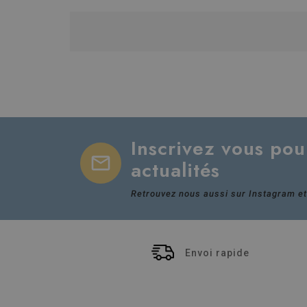
Inscrivez vous pou
mail
actualités
Retrouvez nous aussi sur Instagram et
Envoi rapide