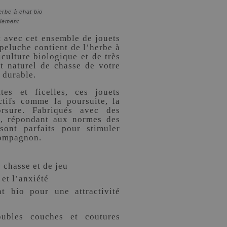
erbe à chat bio
blement
t avec cet ensemble de jouets
eluche contient de l’herbe à
culture biologique et de très
ct naturel de chasse de votre
t durable.
tes et ficelles, ces jouets
ctifs comme la poursuite, la
rsure. Fabriqués avec des
ts, répondant aux normes des
sont parfaits pour stimuler
compagnon.
e chasse et de jeu
 et l’anxiété
t bio pour une attractivité
oubles couches et coutures