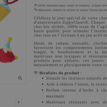
🌱
100% stimulant pour chats et chatons, à base d’h
🐾
Idéal pour réduire le stress et traiter l’ennui dura
Célébrez le jour spécial de votre cha
d'anniversaire ZippyClaws®. Chaque p
chat bio séchée, 100% issue de l’agri
haute qualité, pour stimuler l’instin
chat tout en l’incitant à un jeu actif e
Dotés de rubans enroulés, clochet
favorisent les comportements instin
traque, le bondissement et la mo
matériaux non toxiques et résistan
produits pour enfants, ces jouets 
mentalement et physiquement votre 
💚
Bienfaits du produit
:

Stimule les instincts naturels d
Aide à réduire l’ennui, le stress
Parfum intense d’herbe à cha
maximale

Matériaux résistants avec d