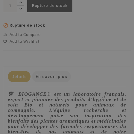
Rupture de stock

Rupture de stock
Add to Compare
equalizer
Add to Wishlist
favorite_border
Détails
En savoir plus
💯
BIOGANCE® est un laboratoire français,
expert et pionnier des produits d’hygiène et de
soin Bio et naturels pour animaux de
compagnie. L'équipe recherche et
développement puise son inspiration des
bienfaits des plantes aromatiques et médicinales
pour développer des formules respectueuses du
bien-être de nos animaux et de notre