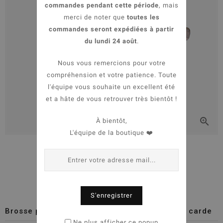
commandes pendant cette période
, mais
merci de noter que
toutes les
commandes seront expédiées à partir
du lundi 24 août
.
Nous vous remercions pour votre
compréhension et votre patience. Toute
l'équipe vous souhaite un excellent été
et a hâte de vous retrouver très bientôt !

À bientôt,
L'équipe de la boutique ❤️


S'enregistrer
Brosse pour chien et chat Biogance - Brosse carde
Ne plus afficher ce popup