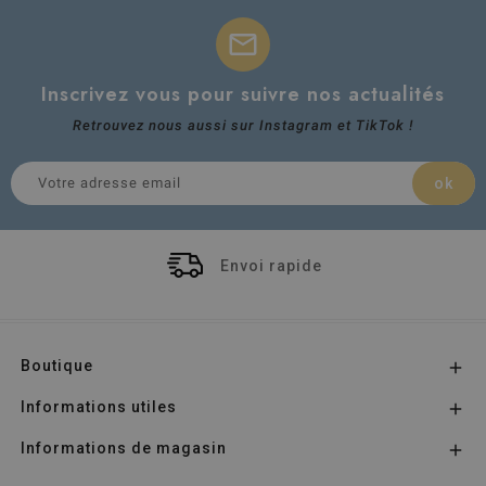
mail
Inscrivez vous pour suivre nos actualités
Retrouvez nous aussi sur Instagram et TikTok !
Envoi rapide
Boutique

Informations utiles

Informations de magasin
