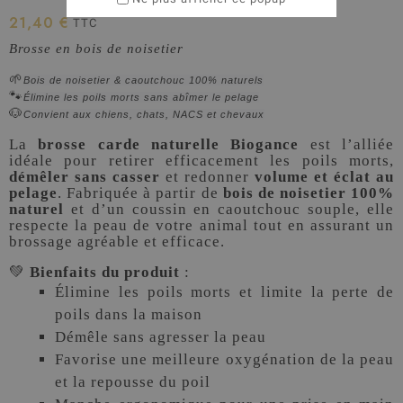
21,40 €
TTC
Brosse en bois de noisetier
🌱
Bois de noisetier & caoutchouc 100% naturels
🐾
Élimine les poils morts sans abîmer le pelage
🐶
Convient aux chiens, chats, NACS et chevaux
La
brosse carde naturelle Biogance
est l’alliée
idéale pour retirer efficacement les poils morts,
démêler sans casser
et redonner
volume et éclat au
pelage
. Fabriquée à partir de
bois de noisetier 100%
naturel
et d’un coussin en caoutchouc souple, elle
respecte la peau de votre animal tout en assurant un
brossage agréable et efficace.
💚
Bienfaits du produit
:
Élimine les poils morts et limite la perte de
poils dans la maison
Démêle sans agresser la peau
Favorise une meilleure oxygénation de la peau
et la repousse du poil