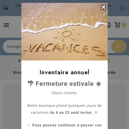
Livraison gratuite à partir de 79 euros d'achat avec

local_shipping
x
Mondial Relay
menu
account_circle
shopping_cart
0
search
Chercher
Accueil
Espace chien
Soin & Bien-être
Produits de soin Biogance
Inventaire annuel
Brosse pour chien et chat Biogance - Brosse carde
🌴 Fermeture estivale ☀️
Chers clients,
Notre boutique prend quelques jours de
vacances
du 6 au 22 août inclus
. 🌞
✨
Vous pouvez continuer à passer vos