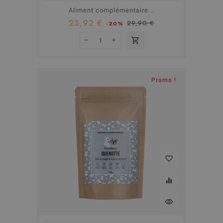
Aliment complémentaire...
23,92 €
29,90 €
-20%
shopping_cart
Promo !
favorite_border
equalizer
visibility