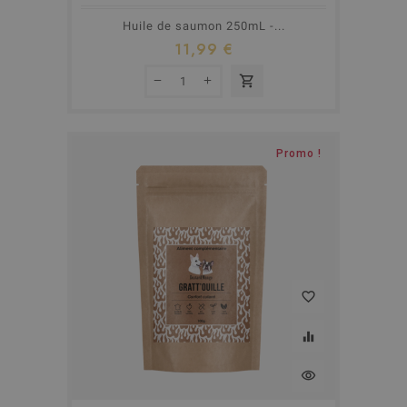
Huile de saumon 250mL -...
11,99 €
shopping_cart
Promo !
favorite_border
equalizer
visibility