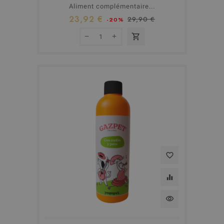
Aliment complémentaire...
23,92 €
29,90 €
-20%
shopping_cart
favorite_border
equalizer
visibility