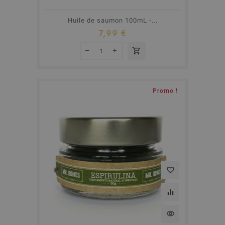
Huile de saumon 100mL -...
7,99 €
shopping_cart
Promo !
favorite_border
equalizer
visibility