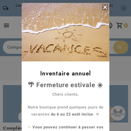
Livraison gratuite à partir de 79 euros d'achat avec

local_shipping
x
Mondial Relay
menu
account_circle
shopping_cart
0
search
Chercher
Accueil
Espace chien
Toppings & Compléments alimentaires
Inventaire annuel
Compléments alimentaires
🌴 Fermeture estivale ☀️
Chers clients,
Notre boutique prend quelques jours de
vacances
du 6 au 22 août inclus
. 🌞
✨
Vous pouvez continuer à passer vos
Compléments alimentaires