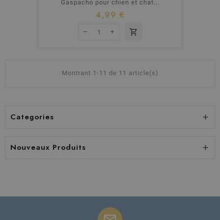
Gaspacho pour chien et chat...
4,99 €
shopping_cart
Montrant 1-11 de 11 article(s)
Categories

Nouveaux Produits

mail