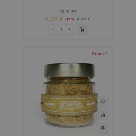
Spiruline
8,09 €
8,99 €
-10%
shopping_cart
Promo !
favorite_border
equalizer
visibility