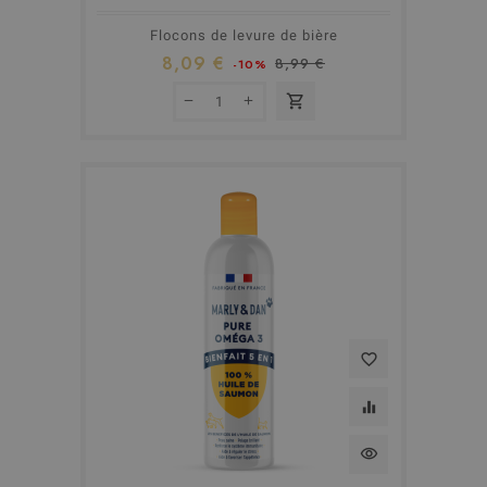
Flocons de levure de bière
8,09 €
8,99 €
-10%
shopping_cart
favorite_border
equalizer
visibility