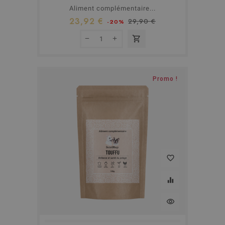
Aliment complémentaire...
23,92 €
29,90 €
-20%
shopping_cart
Promo !
favorite_border
equalizer
visibility