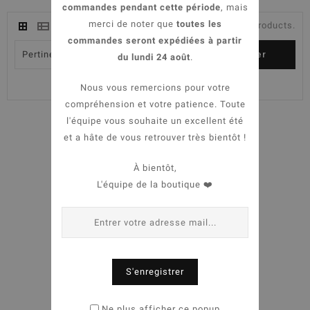
commandes pendant cette période
, mais
merci de noter que
toutes les
Il existe 11 products.
commandes seront expédiées à partir

Pertinence
Filtrer
du lundi 24 août
.
Montrant 1-11 de 11 article(s)
Nous vous remercions pour votre
compréhension et votre patience. Toute
l'équipe vous souhaite un excellent été
et a hâte de vous retrouver très bientôt !
À bientôt,
L'équipe de la boutique ❤️
favorite_border
equalizer
S'enregistrer
visibility
Ne plus afficher ce popup