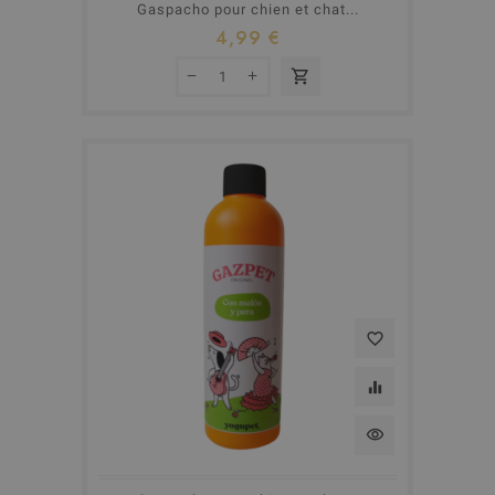
Gaspacho pour chien et chat...
4,99 €
shopping_cart
favorite_border
equalizer
visibility