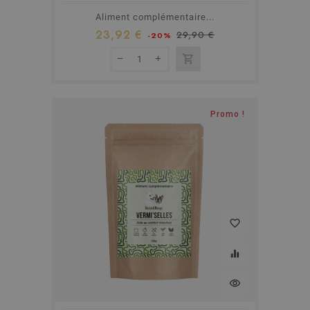
Aliment complémentaire...
23,92 €
29,90 €
-20%
shopping_cart
Rupture de stock
Promo !
favorite_border
equalizer
visibility